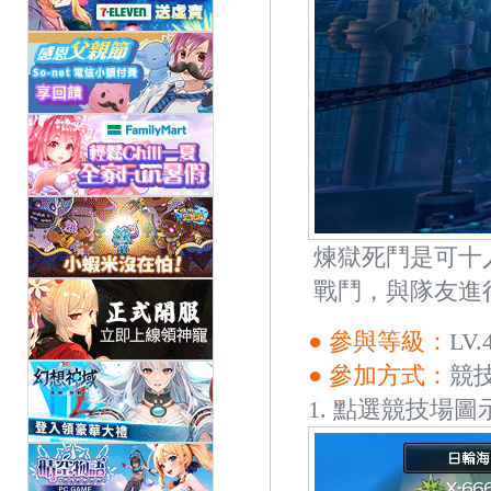
煉獄死鬥是可十
戰鬥，與隊友進
● 參與等級：
LV.
● 參加方式：
競
1. 點選競技場圖