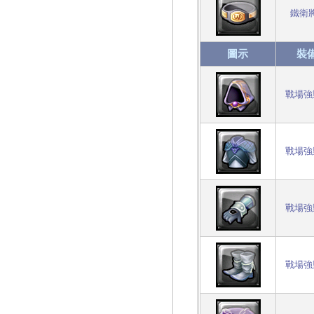
鐵衛
圖示
裝
戰場強
戰場強
戰場強
戰場強