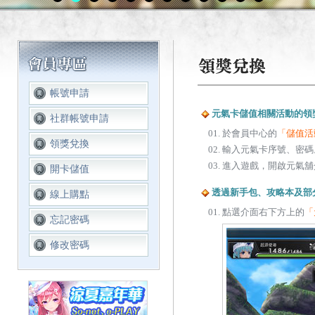
帳號申請
元氣卡儲值相關活動的領
社群帳號申請
於會員中心的
「儲值活
領獎兌換
輸入元氣卡序號、密碼
進入遊戲，開啟元氣舖
開卡儲值
透過新手包、攻略本及部
線上購點
點選介面右下方上的
「
忘記密碼
修改密碼