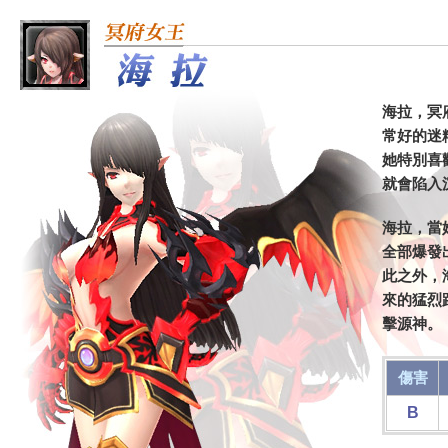
海拉，冥
常好的迷
她特別喜
就會陷入
海拉，當
全部爆發
此之外，
來的猛烈
擊源神。
傷害
B