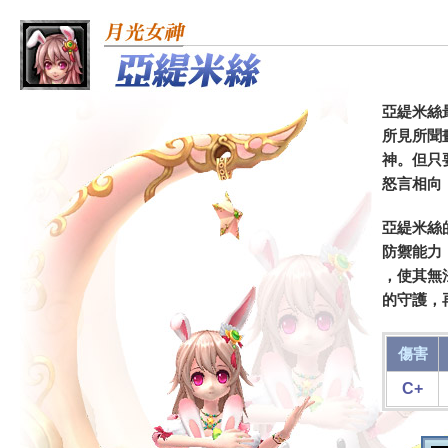
亞緹米絲
所見所聞
神。但只
怒言相向
亞緹米絲
防禦能力
，使其無
的守護，
傷害
C+