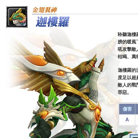
聆聽迦樓
膀的暖風
吼攻擊敵
枯竭、萬
迦樓羅的
度足以超
敵人的戰
罪惡。
傷害
A