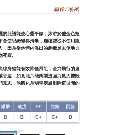
羅的龍語能使心靈平靜，沐浴於他金色翅
下會使思緒變得清晰，迦樓羅從不使用龍
人，因為從他體內溢出的劇毒足以使地力
物死寂。
流線身軀能有效降低風阻，全力飛行的速
越音速，如意龍爪能夠製造強力風刃摧毀
鬥意志，他將化為翡翠疾風剷除這世間的
爆擊
速度
HP
防禦
閃躲
B
B
C+
C+
B