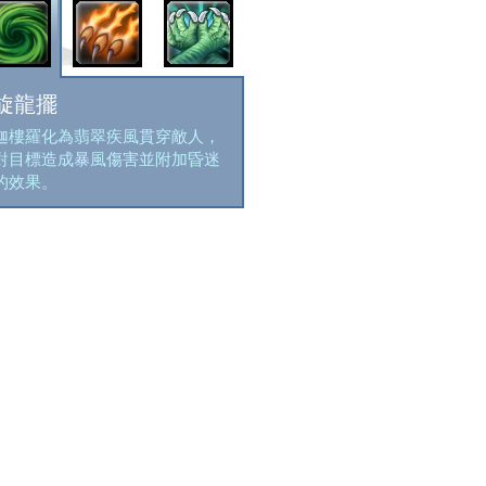
旋龍擺
如意龍爪
迦樓羅化為翡翠疾風貫穿敵人，
迦樓羅伸出他的如意龍爪聚集銳
對目標造成暴風傷害並附加昏迷
利風能朝敵人猛抓而下，割裂目
的效果。
標造成暴風傷害並提高自身傷害
值。